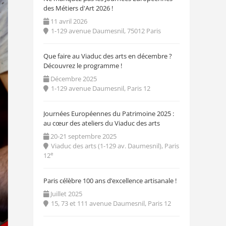
des Métiers d'Art 2026 !
11 avril 2026
1-129 avenue Daumesnil, 75012 Paris
Que faire au Viaduc des arts en décembre ?
Découvrez le programme !
Décembre 2025
1-129 avenue Daumesnil, Paris 12
Journées Européennes du Patrimoine 2025 :
au cœur des ateliers du Viaduc des arts
20-21 septembre 2025
Viaduc des arts (1-129 av. Daumesnil), Paris
e
12
Paris célèbre 100 ans d’excellence artisanale !
Juillet 2025
15, 73 et 111 avenue Daumesnil, Paris 12