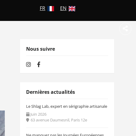
FR
EN
Nous suivre
Dernières actualités
Le Shlag Lab, expert en sérigraphie artisanale
Juin 2026
63 avenue Daumesnil, Paris 12e
Ne manquez pas les Journées Européennes