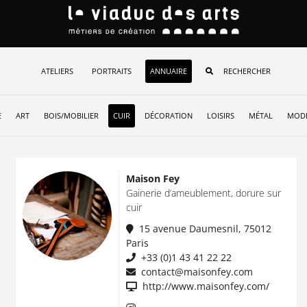
ATELIERS
PORTRAITS
ANNUAIRE
E
ART
BOIS/MOBILIER
CUIR
DÉCORATION
LOISIRS
MÉTAL
MODE
Maison Fey
Gainerie d’ameublement, dorure sur
cuir
15 avenue Daumesnil, 75012
Paris
+33 (0)1 43 41 22 22
contact@maisonfey.com
http://www.maisonfey.com/