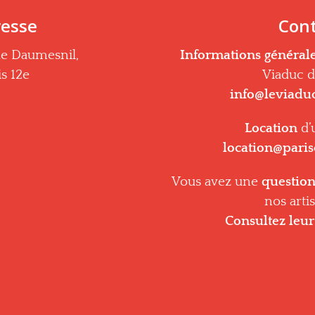
esse
Con
ue Daumesnil,
Informations général
is 12e
Viaduc de
info@leviadu
Location
d’
location@pari
Vous avez une
question
nos artis
Consultez leur