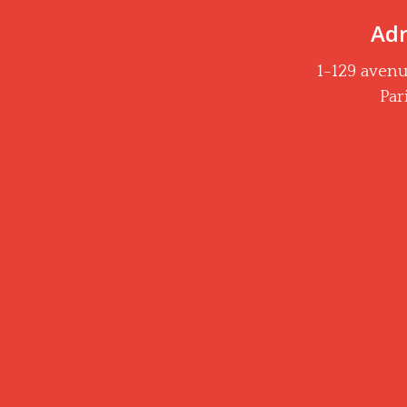
Adr
1-129 aven
Par