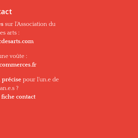
tact
es
sur l’Association du
s arts :
cdesarts.com
une voûte :
scommerces.fr
 précise
pour l’un.e de
an.e.s ?
 fiche contact