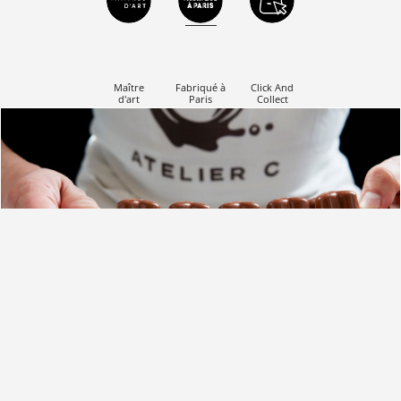
_____
Maître
Fabriqué à
Click And
d'art
Paris
Collect